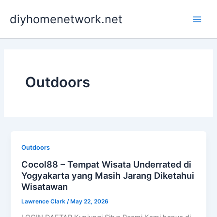
Skip
Main
diyhomenetwork.net
to
Men
content
Outdoors
Outdoors
Cocol88 – Tempat Wisata Underrated di
Yogyakarta yang Masih Jarang Diketahui
Wisatawan
Lawrence Clark
/
May 22, 2026