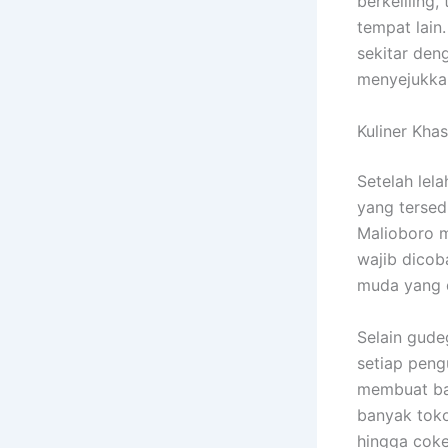
berkeliling
tempat lain
sekitar den
menyejukka
Kuliner Kha
Setelah lel
yang tersedi
Malioboro m
wajib dicob
muda yang 
Selain gude
setiap peng
membuat bak
banyak toko
hingga coke