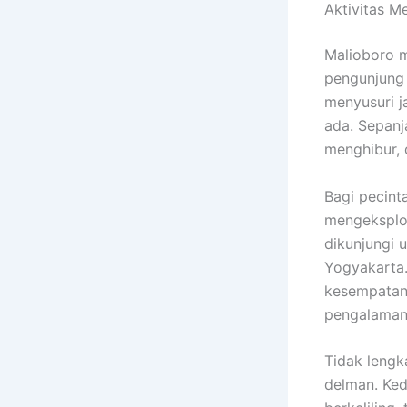
Aktivitas M
Malioboro m
pengunjung 
menyusuri j
ada. Sepanj
menghibur, 
Bagi pecint
mengeksplor
dikunjungi
Yogyakarta.
kesempatan 
pengalaman
Tidak lengk
delman. Ked