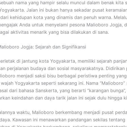
sebuah nama yang hampir selalu muncul dalam benak kita 
gyakarta. Jalan ini bukan hanya sekadar pusat keramaian,
 dari kehidupan kota yang dinamis dan penuh warna. Melalui 
engajak Anda untuk menyelami pesona Malioboro Jogja, da
agai aktivitas menarik yang bisa dilakukan di sana.
alioboro Jogja: Sejarah dan Signifikansi
terletak di jantung kota Yogyakarta, memiliki sejarah panj
n perjalanan budaya dan sosial masyarakatnya. Didirikan 
alioboro menjadi saksi bisu berbagai peristiwa penting yang
ajah Yogyakarta seperti sekarang ini. Nama “Malioboro” s
rasal dari bahasa Sanskerta, yang berarti “karangan bunga”,
an keindahan dan daya tarik jalan ini sejak dulu hingga ki
jalannya waktu, Malioboro berkembang menjadi pusat per
udaya. Kawasan ini menawarkan pandangan sekilas tentang