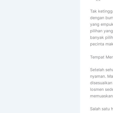
Tak ketingg
dengan bum
yang empuk
pilihan yan
banyak pili
pecinta ma
Tempat Meng
Setelah seh
nyaman. Mal
disesuaikan
losmen sed
memuaskan
Salah satu 