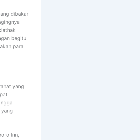
yang dibakar
agingnya
lathak
ngan begitu
jakan para
rahat yang
apat
hingga
 yang
boro Inn,