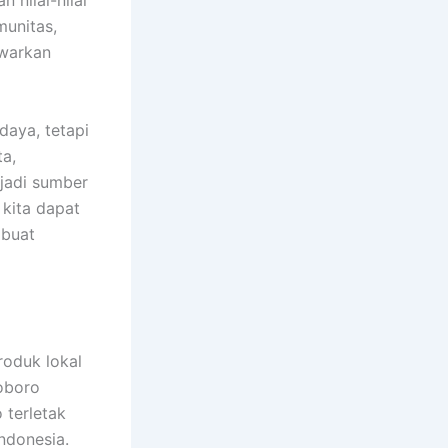
nilai-nilai
munitas,
awarkan
daya, tetapi
ta,
jadi sumber
kita dapat
mbuat
roduk lokal
ioboro
 terletak
ndonesia.