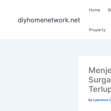
Skip
to
Home
B
content
diyhomenetwork.net
Property
Menje
Surga
Terlu
By
Lawrence C