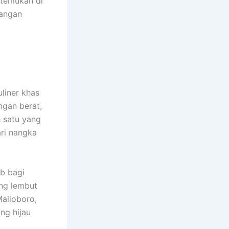
itemukan di
dangan
liner khas
ngan berat,
 satu yang
ri nangka
ib bagi
ng lembut
alioboro,
ng hijau