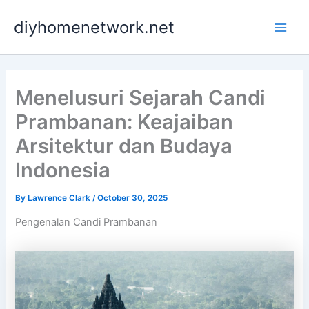
Skip
Main
diyhomenetwork.net
to
Men
content
Menelusuri Sejarah Candi
Prambanan: Keajaiban
Arsitektur dan Budaya
Indonesia
By
Lawrence Clark
/
October 30, 2025
Pengenalan Candi Prambanan